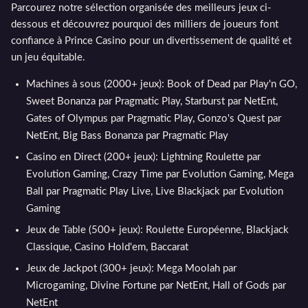
Parcourez notre sélection organisée des meilleurs jeux ci-
dessous et découvrez pourquoi des milliers de joueurs font
confiance à Prince Casino pour un divertissement de qualité et
un jeu équitable.
Machines à sous (2000+ jeux): Book of Dead par Play'n GO,
Sweet Bonanza par Pragmatic Play, Starburst par NetEnt,
Gates of Olympus par Pragmatic Play, Gonzo's Quest par
NetEnt, Big Bass Bonanza par Pragmatic Play
Casino en Direct (200+ jeux): Lightning Roulette par
Evolution Gaming, Crazy Time par Evolution Gaming, Mega
Ball par Pragmatic Play Live, Live Blackjack par Evolution
Gaming
Jeux de Table (500+ jeux): Roulette Européenne, Blackjack
Classique, Casino Hold'em, Baccarat
Jeux de Jackpot (300+ jeux): Mega Moolah par
Microgaming, Divine Fortune par NetEnt, Hall of Gods par
NetEnt