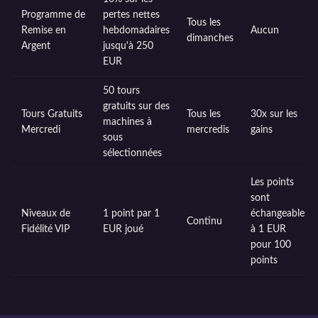
Programme de
pertes nettes
Tous les
Remise en
hebdomadaires
Aucun
dimanches
Argent
jusqu'à 250
EUR
50 tours
gratuits sur des
Tours Gratuits
Tous les
30x sur les
machines à
Mercredi
mercredis
gains
sous
sélectionnées
Les points
sont
Niveaux de
1 point par 1
échangeables
Continu
Fidélité VIP
EUR joué
à 1 EUR
pour 100
points