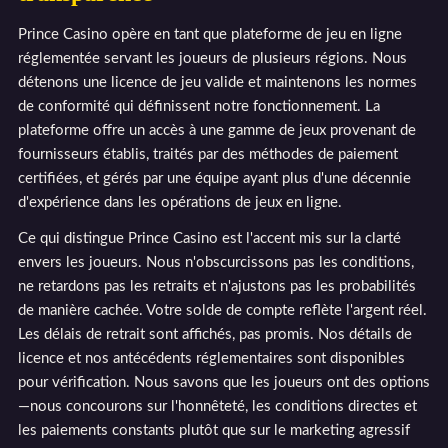
Prince Casino opère en tant que plateforme de jeu en ligne
réglementée servant les joueurs de plusieurs régions. Nous
détenons une licence de jeu valide et maintenons les normes
de conformité qui définissent notre fonctionnement. La
plateforme offre un accès à une gamme de jeux provenant de
fournisseurs établis, traités par des méthodes de paiement
certifiées, et gérés par une équipe ayant plus d'une décennie
d'expérience dans les opérations de jeux en ligne.
Ce qui distingue Prince Casino est l'accent mis sur la clarté
envers les joueurs. Nous n'obscurcissons pas les conditions,
ne retardons pas les retraits et n'ajustons pas les probabilités
de manière cachée. Votre solde de compte reflète l'argent réel.
Les délais de retrait sont affichés, pas promis. Nos détails de
licence et nos antécédents réglementaires sont disponibles
pour vérification. Nous savons que les joueurs ont des options
—nous concourons sur l'honnêteté, les conditions directes et
les paiements constants plutôt que sur le marketing agressif