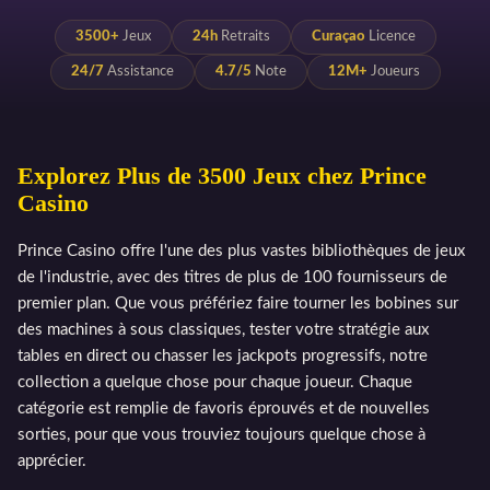
3500+
Jeux
24h
Retraits
Curaçao
Licence
24/7
Assistance
4.7/5
Note
12M+
Joueurs
Explorez Plus de 3500 Jeux chez Prince
Casino
Prince Casino offre l'une des plus vastes bibliothèques de jeux
de l'industrie, avec des titres de plus de 100 fournisseurs de
premier plan. Que vous préfériez faire tourner les bobines sur
des machines à sous classiques, tester votre stratégie aux
tables en direct ou chasser les jackpots progressifs, notre
collection a quelque chose pour chaque joueur. Chaque
catégorie est remplie de favoris éprouvés et de nouvelles
sorties, pour que vous trouviez toujours quelque chose à
apprécier.