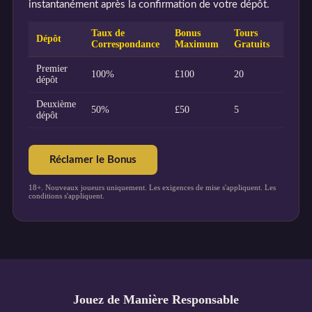
instantanément après la confirmation de votre dépôt.
Taux de
Bonus
Tours
Mise
Dépôt
Correspondance
Maximum
Gratuits
Requi
Premier
100%
£100
20
35x
dépôt
Deuxième
50%
£50
5
35x
dépôt
Réclamer le Bonus
18+. Nouveaux joueurs uniquement. Les exigences de mise s'appliquent. Les
conditions s'appliquent.
Jouez de Manière Responsable