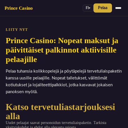
Prince Casino
Pelaa
FI
▾
LIITY NYT
Prince Casino: Nopeat maksut ja
päivittäiset palkinnot aktiivisille
pelaajille
Pelaa tuhansia kolikkopelejä ja pöytäpelejä tervetuliaispaketin
kanssa uusille pelaajille. Nopeat talletukset, välittömät
kotiutukset ja lojaliteettipalkkiot, jotka kasvavat jokaisen
panoksen myötä.
Katso tervetuliastarjouksesi
alla
Uudet pelaajat saavat personoidun tervetuliaispaketin. Tarkista
yksityiskohdat ja ehdot alla olevasta osiosta.