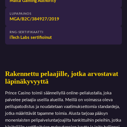
Malta Gaming Authority
LUPAPAINOS
MGA/B2C/384927/2019
RNG-SERTIFIKAATTI
iTech Labs sertifioinut
Rakennettu pelaajille, jotka arvostavat
läpinäkyvyyttä
Prince Casino toimii säännellyllä online-pelialustalla, joka
palvelee pelaajia useilla alueilla. Meillä on voimassa oleva
pelilupatodistus ja noudatetaan vaatimuksettomia standardeja,
jotka määrittävät tapamme toimia. Alusta tarjoaa pääsyn
monenlaisten pelipalveluntarjoajilta hankittuihin peleihin, jotka