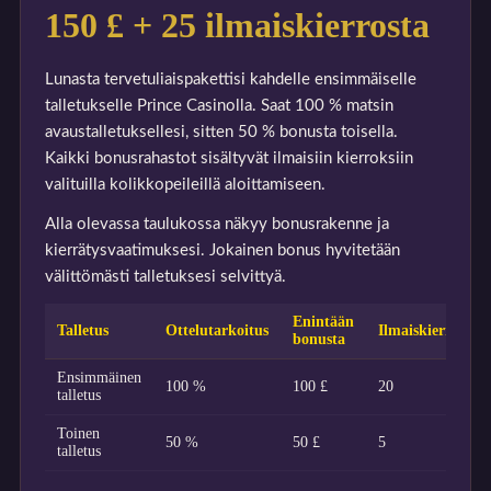
150 £ + 25 ilmaiskierrosta
Lunasta tervetuliaispakettisi kahdelle ensimmäiselle
talletukselle Prince Casinolla. Saat 100 % matsin
avaustalletuksellesi, sitten 50 % bonusta toisella.
Kaikki bonusrahastot sisältyvät ilmaisiin kierroksiin
valituilla kolikkopeileillä aloittamiseen.
Alla olevassa taulukossa näkyy bonusrakenne ja
kierrätysvaatimuksesi. Jokainen bonus hyvitetään
välittömästi talletuksesi selvittyä.
Enintään
Talletus
Ottelutarkoitus
Ilmaiskierrokset
bonusta
Ensimmäinen
100 %
100 £
20
talletus
Toinen
50 %
50 £
5
talletus