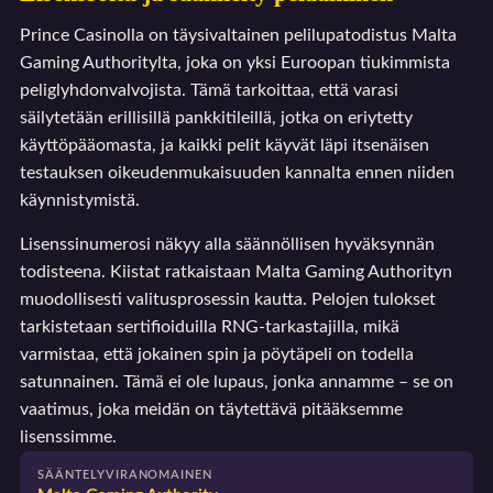
Prince Casinolla on täysivaltainen pelilupatodistus Malta
Gaming Authoritylta, joka on yksi Euroopan tiukimmista
peliglyhdonvalvojista. Tämä tarkoittaa, että varasi
säilytetään erillisillä pankkitileillä, jotka on eriytetty
käyttöpääomasta, ja kaikki pelit käyvät läpi itsenäisen
testauksen oikeudenmukaisuuden kannalta ennen niiden
käynnistymistä.
Lisenssinumerosi näkyy alla säännöllisen hyväksynnän
todisteena. Kiistat ratkaistaan Malta Gaming Authorityn
muodollisesti valitusprosessin kautta. Pelojen tulokset
tarkistetaan sertifioiduilla RNG-tarkastajilla, mikä
varmistaa, että jokainen spin ja pöytäpeli on todella
satunnainen. Tämä ei ole lupaus, jonka annamme – se on
vaatimus, joka meidän on täytettävä pitääksemme
lisenssimme.
SÄÄNTELYVIRANOMAINEN