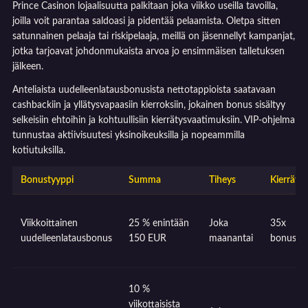
Prince Casinon lojaalisuutta palkitaan joka viikko useilla tavoilla,
joilla voit parantaa saldoasi ja pidentää pelaamista. Oletpa sitten
satunnainen pelaaja tai riskipelaaja, meillä on jäsennellyt kampanjat,
jotka tarjoavat johdonmukaista arvoa jo ensimmäisen talletuksen
jälkeen.
Anteliaista uudelleenlatausbonus­ista nettotappioista saatavaan
cashbackiin ja yllätysvapaasiin kierroksiin, jokainen bonus sisältyy
selkeisiin ehtoihin ja kohtuullisiin kierrätysvaatimuksiin. VIP-ohjelma
tunnustaa aktiivisuutesi yksinoikeuksilla ja nopeammilla
kotiutuksilla.
Bonustyyppi
Summa
Tiheys
Kierräty
Viikkoittainen
25 % enintään
Joka
35x
uudelleenlatausbonus
150 EUR
maanantai
bonussu
10 %
viikottaisista