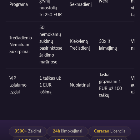
grynų
Nėra
nuos
Programa
Sekmadienį
nuostolių
virš
iki 250 EUR
tą sa
50
nemokamų
Trečiadienio
sukimų
Kiekvieną
30x iš
Visi
Nemokami
pasirinktose
Trečiadienį
laimėjimų
naria
Sukirpimai
žaidimo
mašinose
Taškai
VIP
1 taškas už
Visi 
grąžinami 1
Lojalumo
1 EUR
Nuolatinai
auto
EUR už 100
Lygiai
lošimą
užsir
taškų
3500+
Žaidimi
24h
Išmokėjimai
Curacao
Licencija