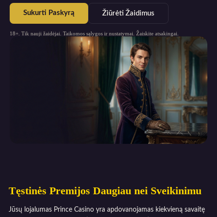
Sukurti Paskyrą
Žiūrėti Žaidimus
18+. Tik nauji žaidėjai. Taikomos sąlygos ir nustatymai. Žaiskite atsakingai.
Tęstinės Premijos Daugiau nei Sveikinimu
Jūsų lojalumas Prince Casino yra apdovanojamas kiekvieną savaitę