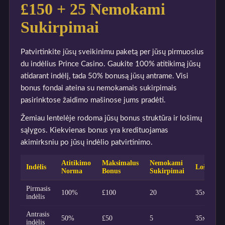
£150 + 25 Nemokami
Sukirpimai
Patvirtinkite jūsų sveikinimu paketą per jūsų pirmuosius
du indėlius Prince Casino. Gaukite 100% atitikimą jūsų
atidarant indėlį, tada 50% bonusą jūsų antrame. Visi
bonus fondai ateina su nemokamais sukirpimais
pasirinktose žaidimo mašinose jums pradėti.
Žemiau lentelėje rodoma jūsų bonus struktūra ir lošimų
sąlygos. Kiekvienas bonus yra kredituojamas
akimirksniu po jūsų indėlio patvirtinimo.
Atitikimo
Maksimalus
Nemokami
Indėlis
Lošimai
Norma
Bonus
Sukirpimai
Pirmasis
100%
£100
20
35x
indėlis
Antrasis
50%
£50
5
35x
indėlis