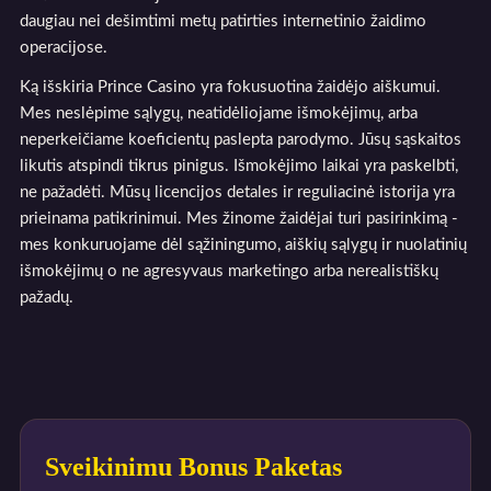
daugiau nei dešimtimi metų patirties internetinio žaidimo
operacijose.
Ką išskiria Prince Casino yra fokusuotina žaidėjo aiškumui.
Mes neslėpime sąlygų, neatidėliojame išmokėjimų, arba
neperkeičiame koeficientų paslepta parodymo. Jūsų sąskaitos
likutis atspindi tikrus pinigus. Išmokėjimo laikai yra paskelbti,
ne pažadėti. Mūsų licencijos detales ir reguliacinė istorija yra
prieinama patikrinimui. Mes žinome žaidėjai turi pasirinkimą -
mes konkuruojame dėl sąžiningumo, aiškių sąlygų ir nuolatinių
išmokėjimų o ne agresyvaus marketingo arba nerealistiškų
pažadų.
Sveikinimu Bonus Paketas