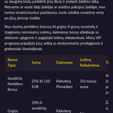
su daugybę būdų padidinti jūsų likutį ir pratęsti žaidimo laiką.
Nesvarbu ar esate šiaip žaidėjas ar aukštos pakopos žaidėjas, mes
turime struktūrizuotus pasiūlymus, kurie suteikia nuolatinę vertę
po jūsų pirmojo indėlio.
Nuo dosnių perkėlimo bonusų iki grąžos iš grynų nuostolių ir
staigmenų nemokamų sukimų, kiekvienas bonus atkeliauja su
aiškiomis sąlygomis ir pagrįstais lošimų reikalavimais. Mūsų VIP
programa pripažįsta jūsų veiklą su eksklyviviomis privilegijomis ir
greitesniais išmokėjimais.
Bonus
Lošimų
Suma
Dažnumas
Tin
Tipas
Reikalavimas
Akty
Savaitinis
25% iki 150
Kiekvieną
35x bonus
žaidė
Perkėlimo
EUR
Pirmadienį
suma
patv
Bonus
pask
10% iš
Žaid
savaitinių
suka
Grąžos
Kiekvieną