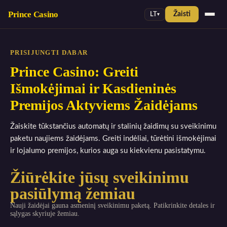
Prince Casino
Žaisti
LT
▾
PRISIJUNGTI DABAR
Prince Casino: Greiti
Išmokėjimai ir Kasdieninės
Premijos Aktyviems Žaidėjams
Žaiskite tūkstančius automatų ir stalinių žaidimų su sveikinimu
paketu naujiems žaidėjams. Greiti indėliai, tūrėtini išmokėjimai
ir lojalumo premijos, kurios auga su kiekvienu pasistatymu.
Žiūrėkite jūsų sveikinimu
pasiūlymą žemiau
Nauji žaidėjai gauna asmeninį sveikinimu paketą. Patikrinkite detales ir
sąlygas skyriuje žemiau.