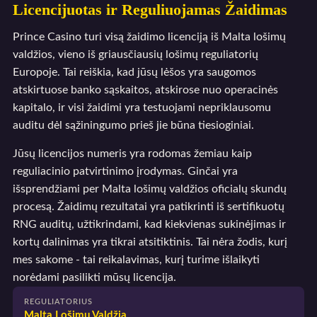
Licencijuotas ir Reguliuojamas Žaidimas
Prince Casino turi visą žaidimo licenciją iš Malta lošimų
valdžios, vieno iš griausčiausių lošimų reguliatorių
Europoje. Tai reiškia, kad jūsų lėšos yra saugomos
atskirtuose banko sąskaitos, atskirose nuo operacinės
kapitalo, ir visi žaidimi yra testuojami nepriklausomu
auditu dėl sąžiningumo prieš jie būna tiesioginiai.
Jūsų licencijos numeris yra rodomas žemiau kaip
reguliacinio patvirtinimo įrodymas. Ginčai yra
išsprendžiami per Malta lošimų valdžios oficialų skundų
procesą. Žaidimų rezultatai yra patikrinti iš sertifikuotų
RNG auditų, užtikrindami, kad kiekvienas sukinėjimas ir
kortų dalinimas yra tikrai atsitiktinis. Tai nėra žodis, kurį
mes sakome - tai reikalavimas, kurį turime išlaikyti
norėdami pasilikti mūsų licencija.
REGULIATORIUS
Malta Lošimų Valdžia