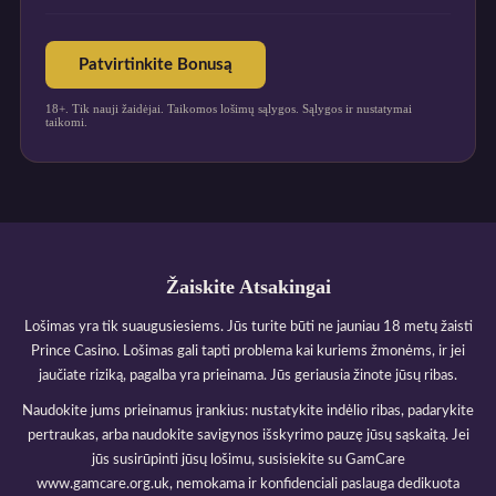
Patvirtinkite Bonusą
18+. Tik nauji žaidėjai. Taikomos lošimų sąlygos. Sąlygos ir nustatymai
taikomi.
Žaiskite Atsakingai
Lošimas yra tik suaugusiesiems. Jūs turite būti ne jauniau 18 metų žaisti
Prince Casino. Lošimas gali tapti problema kai kuriems žmonėms, ir jei
jaučiate riziką, pagalba yra prieinama. Jūs geriausia žinote jūsų ribas.
Naudokite jums prieinamus įrankius: nustatykite indėlio ribas, padarykite
pertraukas, arba naudokite savigynos išskyrimo pauzę jūsų sąskaitą. Jei
jūs susirūpinti jūsų lošimu, susisiekite su GamCare
www.gamcare.org.uk, nemokama ir konfidenciali paslauga dedikuota