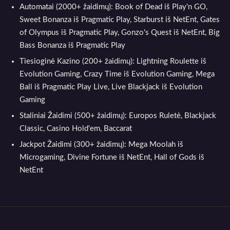
Automatai (2000+ žaidimų): Book of Dead iš Play'n GO,
Sweet Bonanza iš Pragmatic Play, Starburst iš NetEnt, Gates
of Olympus iš Pragmatic Play, Gonzo's Quest iš NetEnt, Big
Bass Bonanza iš Pragmatic Play
Tiesioginė Kazino (200+ žaidimų): Lightning Roulette iš
Evolution Gaming, Crazy Time iš Evolution Gaming, Mega
Ball iš Pragmatic Play Live, Live Blackjack iš Evolution
Gaming
Staliniai Žaidimi (500+ žaidimų): Europos Ruletė, Blackjack
Classic, Casino Hold'em, Baccarat
Jackpot Žaidimi (300+ žaidimų): Mega Moolah iš
Microgaming, Divine Fortune iš NetEnt, Hall of Gods iš
NetEnt